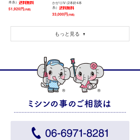
本糸）
かがりIV (2本針4本
糸）
51,920円
(内税)
33,000円
(内税)
もっと見る